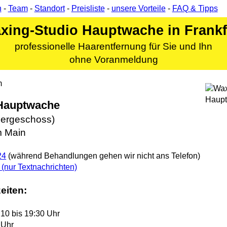
n
-
Team
-
Standort
-
Preisliste
-
unsere Vorteile
-
FAQ & Tipps
xing-Studio Hauptwache in Frankf
professionelle Haarentfernung für Sie und Ihn
ohne Voranmeldung
m
 Hauptwache
Obergeschoss)
m Main
24
(während Behandlungen gehen wir nicht ans Telefon)
(nur Textnachrichten)
eiten:
 10 bis 19:30 Uhr
 Uhr