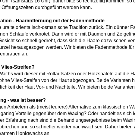
 Uhr (samstags 16 Uhr), daher bitte so rechtzeitig kommen, so
r Öffnungszeiten durchgeführt werden kann.
lation - Haarentfernung mit der Fadenmethode
e uralte orientalisch-osmanische Tradition zurück. Ein dünner F
einen Schlaufe verknotet. Dann wird er mit Daumen und Zeigefin
 Gesicht so schnell gedreht, dass sich die Haare dazwischen ve
rzel herausgezogen werden. Wir bieten die Fadenmethode für 
genbrauen an.
Vlies-Streifen?
chs wird dieser mit Rollaufsätzen oder Holzspateln auf die H
ohne Vlies-Streifen von der Haut abgezogen. Beide Varianten 
ichkeit der Haut Vor- und Nachteile. Wir bieten beide Varianten
ng - was ist besser?
gen Anbietern als (meist teurere) Alternative zum klassischen 
garing Vorteile gegenüber dem Waxing? Oder handelt es sich l
rer Erfahrung nach sind die Behandlungsergebnisse beim Waxi
bbrechen und so schneller wieder nachwachsen. Daher bieten w
 warmen Honigwachs an.