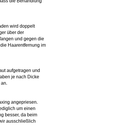
 dass die Behandlung
aden wird doppelt
ger über der
rfangen und gegen die
die Haarentfernung im
aut aufgetragen und
haben je nach Dicke
 an.
Waxing angepriesen.
ediglich um einen
ng besser, da beim
ir ausschließlich