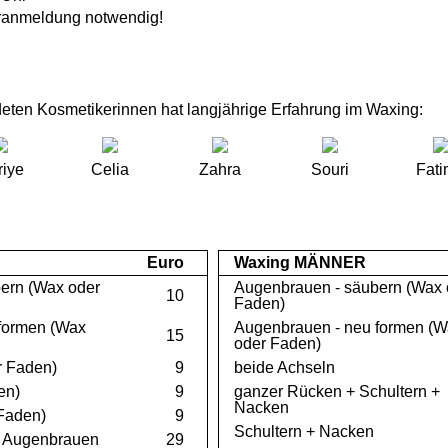
ranmeldung notwendig!
eten Kosmetikerinnen hat langjährige Erfahrung im Waxing:
riye
Celia
Zahra
Souri
Fat
Euro
Waxing MÄNNER
ern (Wax oder
Augenbrauen - säubern (Wax 
10
Faden)
formen (Wax
Augenbrauen - neu formen (
15
oder Faden)
r Faden)
9
beide Achseln
en)
9
ganzer Rücken + Schultern +
Nacken
Faden)
9
Schultern + Nacken
l. Augenbrauen
29