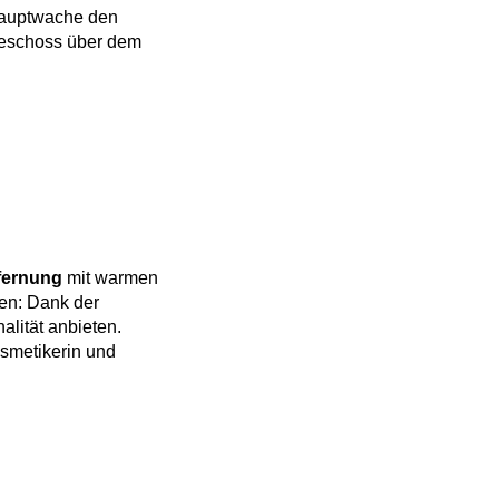
Hauptwache den
rgeschoss über dem
fernung
mit warmen
gen: Dank der
alität anbieten.
smetikerin und