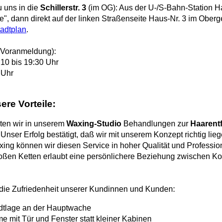
 uns in die
Schillerstr. 3
(im OG): Aus der U-/S-Bahn-Station 
e", dann direkt auf der linken Straßenseite Haus-Nr. 3 im Obe
tadtplan
.
Voranmeldung):
 10 bis 19:30 Uhr
 Uhr
ere Vorteile:
eten wir in unserem
Waxing-Studio
Behandlungen zur
Haarent
ser Erfolg bestätigt, daß wir mit unserem Konzept richtig lie
ing können wir diesen Service in hoher Qualität und Profession
oßen Ketten erlaubt eine persönlichere Beziehung zwischen Ko
t die Zufriedenheit unserer Kundinnen und Kunden:
adtlage an der Hauptwache
 mit Tür und Fenster statt kleiner Kabinen