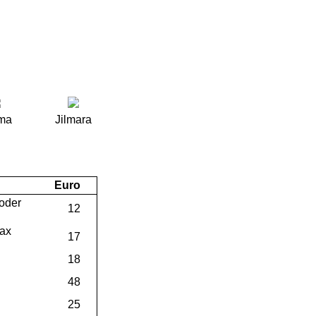
ima
Jilmara
Euro
oder
12
Wax
17
18
48
25