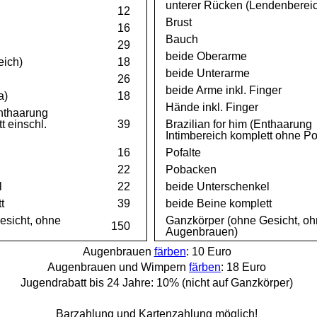
unterer Rücken (Lendenberei
12
Brust
16
Bauch
29
beide Oberarme
eich)
18
beide Unterarme
26
beide Arme inkl. Finger
a)
18
Hände inkl. Finger
Enthaarung
t einschl.
39
Brazilian for him (Enthaarung
Intimbereich komplett ohne Po
16
Pofalte
22
Pobacken
l
22
beide Unterschenkel
t
39
beide Beine komplett
esicht, ohne
Ganzkörper (ohne Gesicht, o
150
Augenbrauen)
Augenbrauen
färben
: 10 Euro
Augenbrauen und Wimpern
färben
: 18 Euro
Jugendrabatt bis 24 Jahre: 10% (nicht auf Ganzkörper)
Barzahlung und Kartenzahlung möglich!