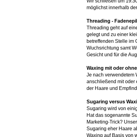
Wir schließen um 19:30
möglichst innerhalb de
Threading - Fadenepi
Threading geht auf ein
gelegt und zu einer kl
betreffenden Stelle im
Wuchsrichtung samt Wu
Gesicht und für die Au
Waxing mit oder ohne 
Je nach verwendetem Wa
anschließend mit oder 
der Haare und Empfindl
Sugaring versus Waxi
Sugaring wird von eini
Hat das sogenannte Su
Marketing-Trick? Unse
Sugaring eher Haare a
Waxing auf Basis von