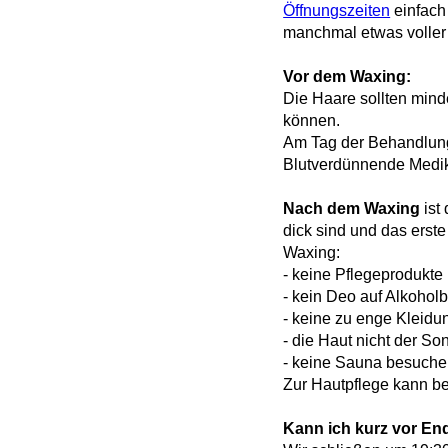
Öffnungszeiten
einfach
manchmal etwas voller 
Vor dem Waxing:
Die Haare sollten mind
können.
Am Tag der Behandlung
Blutverdünnende Medika
Nach dem Waxing
ist
dick sind und das erst
Waxing:
- keine Pflegeprodukt
- kein Deo auf Alkohol
- keine zu enge Kleidu
- die Haut nicht der S
- keine Sauna besuche
Zur Hautpflege kann b
Kann ich kurz vor En